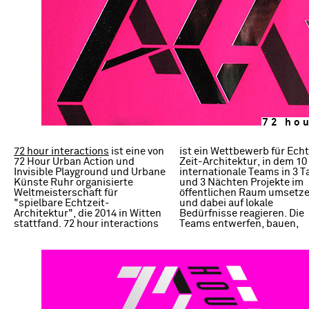
72 hou
72 hour interactions
ist eine von
ist ein Wettbewerb für Echt-
schlafen und feiern vor Ort, um
Agenten eines Wandels von
72 Hour Urban Action und
Zeit-Architektur, in dem 10
Interventionen im öffentlichen
Unten zu werden und eine
Invisible Playground und Urbane
internationale Teams in 3 Tagen
Raum mit extremem Zeitdruck,
bleibende Veränderung in der
Künste Ruhr organisierte
und 3 Nächten Projekte im
knappem Budget und auf
urbanen Landschaft zu
Weltmeisterschaft für
öffentlichen Raum umsetzen
kleinstem Raum zu realisieren.
"spielbare Echtzeit-
und dabei auf lokale
72 hour interactions lädt
Architektur", die 2014 in Witten
Bedürfnisse reagieren. Die
professionelle und Anwohner
stattfand. 72 hour interactions
Teams entwerfen, bauen,
gleichermaßen dazu ein, aktive