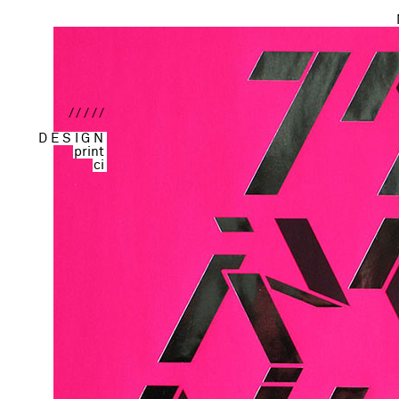
/////
DESIGN
print
ci